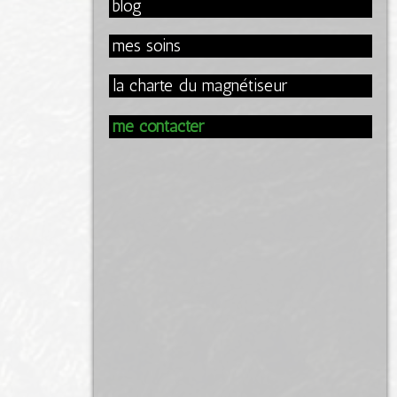
blog
mes soins
la charte du magnétiseur
me contacter