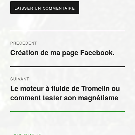
Navigation
PRÉCÉDENT
de
Création de ma page Facebook.
Publication
précédente :
l’article
SUIVANT
Le moteur à fluide de Tromelin ou
Publication
comment tester son magnétisme
suivante :