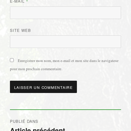
E-MAIL
*
SITE WEB
Enregistrer mon nom, mon e-mail et mon site dans le navigateur
pour mon prochain commentaire.
Navigation
PUBLIÉ DANS
de
Article précédent