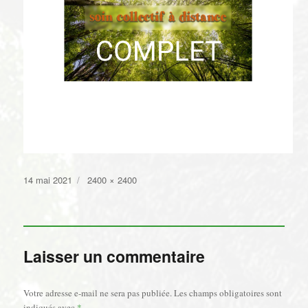
Publié
Taille
14 mai 2021
2400 × 2400
le
réelle
Laisser un commentaire
Votre adresse e-mail ne sera pas publiée.
Les champs obligatoires sont
indiqués avec
*