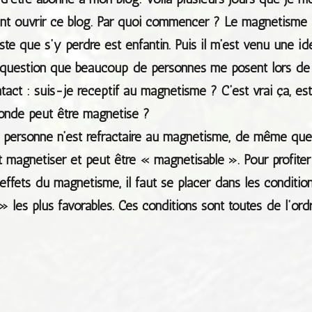
 ouvrir ce blog. Par quoi commencer ? Le magnétisme
aste que s’y perdre est enfantin. Puis il m’est venu une id
 question que beaucoup de personnes me posent lors de
tact : suis-je réceptif au magnétisme ? C’est vrai ça, es
onde peut être magnétisé ?
ue personne n’est réfractaire au magnétisme, de même que
t magnétiser et peut être « magnétisable ». Pour profiter
ffets du magnétisme, il faut se placer dans les conditio
» les plus favorables. Ces conditions sont toutes de l’ord