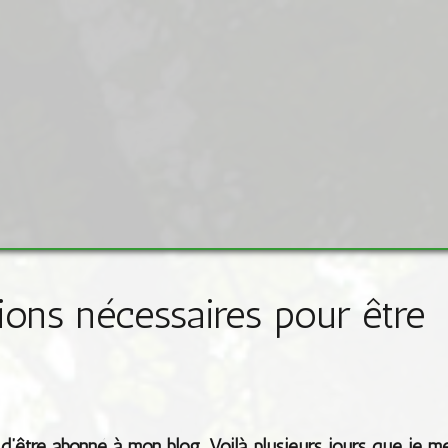
ions nécessaires pour être
d’être abonné à mon blog. Voilà plusieurs jours que je m