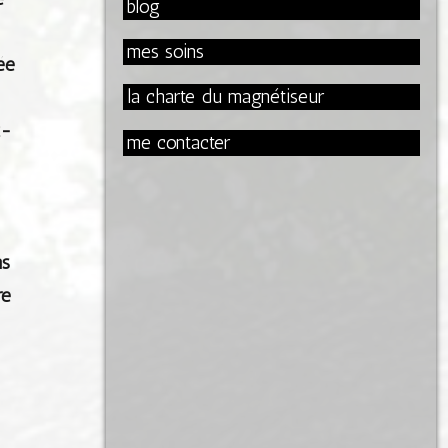
blog
mes soins
ée
la charte du magnétiseur
t-
me contacter
ns
re