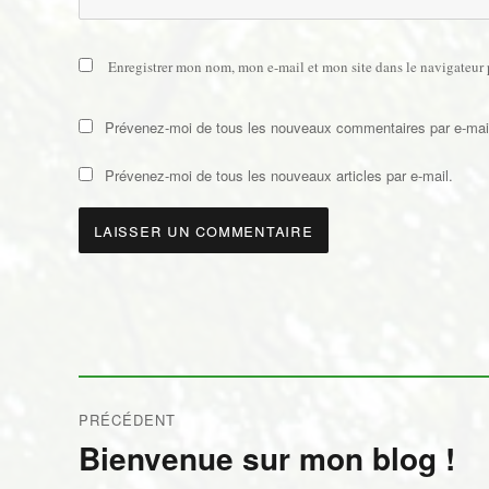
Enregistrer mon nom, mon e-mail et mon site dans le navigateu
Prévenez-moi de tous les nouveaux commentaires par e-mai
Prévenez-moi de tous les nouveaux articles par e-mail.
Navigation
PRÉCÉDENT
de
Bienvenue sur mon blog !
Publication
précédente :