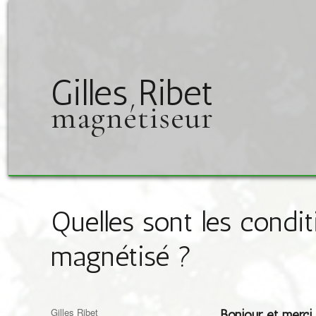
Gilles Ribet
magnétiseur
Quelles sont les condit
magnétisé ?
Auteur
Gilles Ribet
Bonjour et merci 