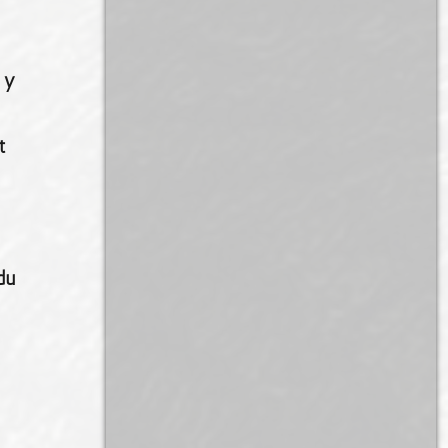
 y
t
du