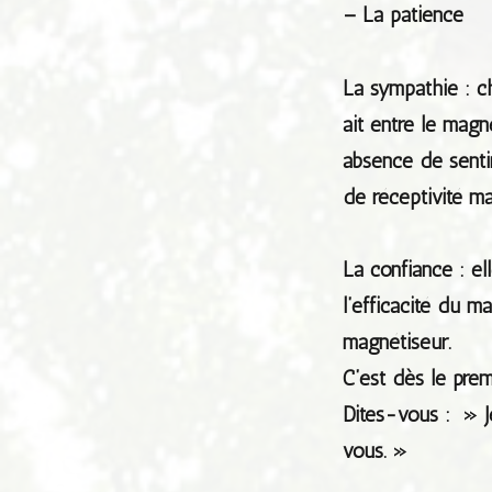
– La patience
La sympathie : ch
ait entre le magn
absence de sentim
de réceptivité m
La confiance : el
l’efficacité du 
magnétiseur.
C’est dès le prem
Dites-vous : » J
vous. »