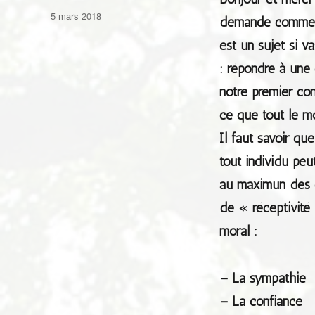
Publié
5 mars 2018
demande comment
le
est un sujet si v
: répondre à une
notre premier con
ce que tout le m
Il faut savoir q
tout individu peu
au maximun des e
de « réceptivité 
moral :
– La sympathie
– La confiance