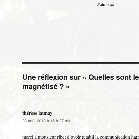
J’aime ça :
Une réflexion sur « Quelles sont l
magnétisé ? »
thérèse launay
dit :
23 août 2018 à 15 h 27 min
merci à monsieur ribet d’avoir rétabli la communication har