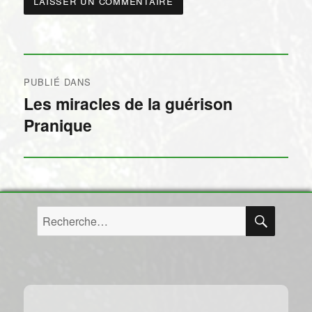
Navigation
PUBLIÉ DANS
de
Les miracles de la guérison
Pranique
l’article
RECH
Recherche
pour :