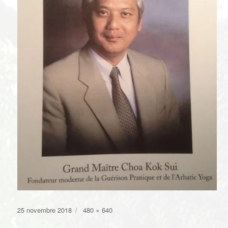
Publié
Taille
25 novembre 2018
480 × 640
le
réelle