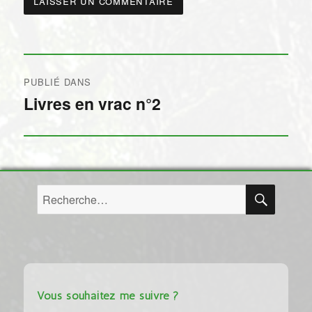
Navigation
PUBLIÉ DANS
de
Livres en vrac n°2
l’article
RECH
Recherche
pour :
Vous souhaitez me suivre ?