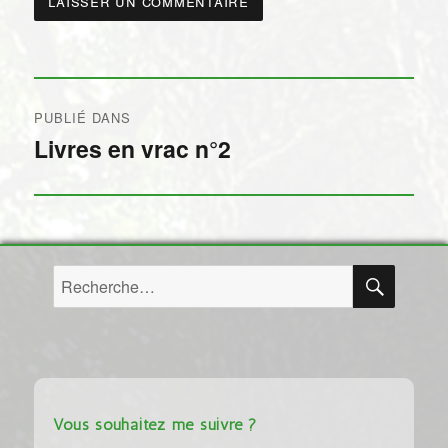
Navigation
PUBLIÉ DANS
de
Livres en vrac n°2
l’article
RECH
Recherche
pour :
Vous souhaitez me suivre ?