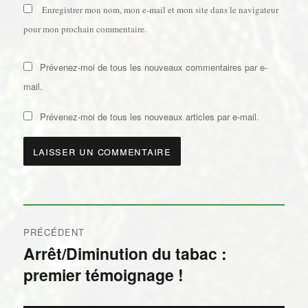
Enregistrer mon nom, mon e-mail et mon site dans le navigateur
pour mon prochain commentaire.
Prévenez-moi de tous les nouveaux commentaires par e-
mail.
Prévenez-moi de tous les nouveaux articles par e-mail.
Navigation
PRÉCÉDENT
de
Arrêt/Diminution du tabac :
Publication
premier témoignage !
précédente :
l’article