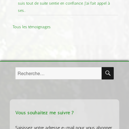
suis tout de suite sentie en confiance. J'ai fait appel à
ses...
Tous les témoignages
RECH
Recherche
pour :
Vous souhaitez me suivre ?
Saisissez votre adresse e-mail pour vous abonner