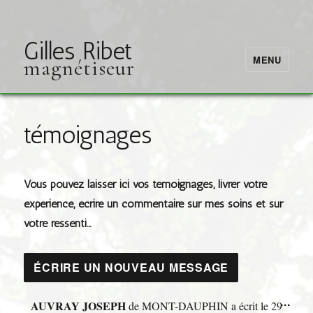
Gilles Ribet
MENU
magnétiseur
témoignages
Vous pouvez laisser ici vos témoignages, livrer votre
expérience, écrire un commentaire sur mes soins et sur
votre ressenti…
OU
...
AUVRAY JOSEPH
de
MONT-DAUPHIN
a écrit le
29
CE