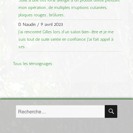
Suite à une très forte allergie à un produit utilisé pendant
mon opération , de multiples irruptions cutanées,
plaques rouges , brûlures...
D. Naudin
/
9 avril 2023
J'ai rencontré Gilles lors d'un salon bien-être et je me
suis tout de suite sentie en confiance. J'ai fait appel à
ses...
Tous les témoignages
RECH
Recherche
pour :