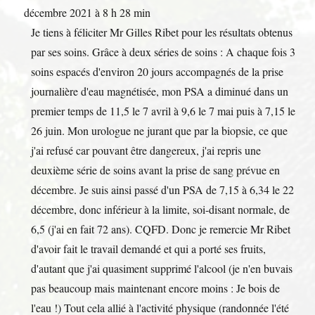
BOÎ
décembre 2021
à
8 h 28 min
MÉT
Je tiens à féliciter Mr Gilles Ribet pour les résultats obtenus
par ses soins. Grâce à deux séries de soins : A chaque fois 3
soins espacés d'environ 20 jours accompagnés de la prise
journalière d'eau magnétisée, mon PSA a diminué dans un
premier temps de 11,5 le 7 avril à 9,6 le 7 mai puis à 7,15 le
26 juin. Mon urologue ne jurant que par la biopsie, ce que
j'ai refusé car pouvant être dangereux, j'ai repris une
deuxième série de soins avant la prise de sang prévue en
décembre. Je suis ainsi passé d'un PSA de 7,15 à 6,34 le 22
décembre, donc inférieur à la limite, soi-disant normale, de
6,5 (j'ai en fait 72 ans). CQFD. Donc je remercie Mr Ribet
d'avoir fait le travail demandé et qui a porté ses fruits,
d'autant que j'ai quasiment supprimé l'alcool (je n'en buvais
pas beaucoup mais maintenant encore moins : Je bois de
l'eau !) Tout cela allié à l'activité physique (randonnée l'été