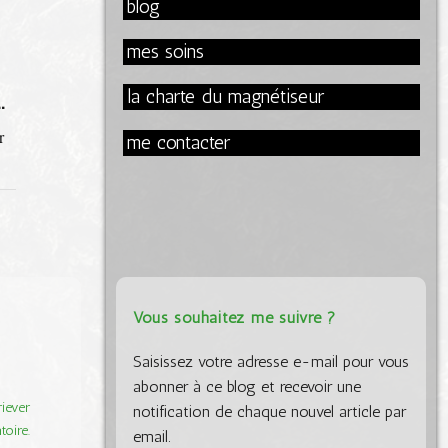
blog
mes soins
la charte du magnétiseur
OUVRIR/FERMER
..
CETTE
BOÎTE
r
me contacter
MÉTA.
Vous souhaitez me suivre ?
Saisissez votre adresse e-mail pour vous
abonner à ce blog et recevoir une
iever
notification de chaque nouvel article par
oire.
email.